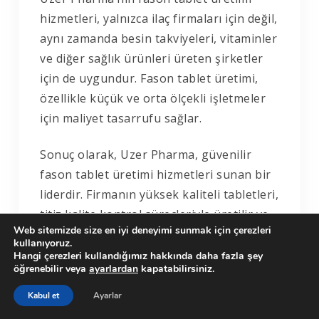
hizmetleri, yalnızca ilaç firmaları için değil,
aynı zamanda besin takviyeleri, vitaminler
ve diğer sağlık ürünleri üreten şirketler
için de uygundur. Fason tablet üretimi,
özellikle küçük ve orta ölçekli işletmeler
için maliyet tasarrufu sağlar.
Sonuç olarak, Uzer Pharma, güvenilir
fason tablet üretimi hizmetleri sunan bir
liderdir. Firmanın yüksek kaliteli tabletleri,
titiz kalite kontrol süreçleriyle üretilir ve
Web sitemizde size en iyi deneyimi sunmak için çerezleri
müşterilerin gereksinimlerine uygun
kullanıyoruz.
özelleştirilebilir. Fason tablet üretimi, ilaç
Hangi çerezleri kullandığımız hakkında daha fazla şey
öğrenebilir veya
ayarlardan
kapatabilirsiniz.
endüstrisindeki firmaların kapasitesini
arttırmasına, maliyetlerini düşürmesine
Kabul et
Ayarlar
ve yeni pazarlara girmesine olanak tanır.